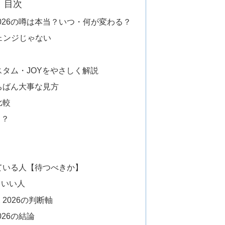
目次
2026の噂は本当？いつ・何が変わる？
チェンジじゃない
カスタム・JOYをやさしく解説
いちばん大事な見方
比較
る？
力
いている人【待つべきか】
もいい人
 2026の判断軸
026の結論