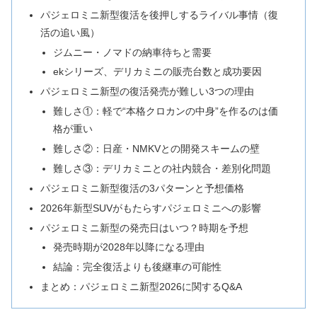
パジェロミニ新型復活を後押しするライバル事情（復
活の追い風）
ジムニー・ノマドの納車待ちと需要
ekシリーズ、デリカミニの販売台数と成功要因
パジェロミニ新型の復活発売が難しい3つの理由
難しさ①：軽で“本格クロカンの中身”を作るのは価
格が重い
難しさ②：日産・NMKVとの開発スキームの壁
難しさ③：デリカミニとの社内競合・差別化問題
パジェロミニ新型復活の3パターンと予想価格
2026年新型SUVがもたらすパジェロミニへの影響
パジェロミニ新型の発売日はいつ？時期を予想
発売時期が2028年以降になる理由
結論：完全復活よりも後継車の可能性
まとめ：パジェロミニ新型2026に関するQ&A