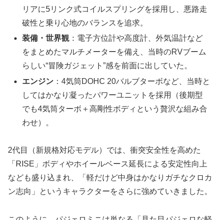
リアに5リンク式コイルスプリングを採用し、悪路走
破性と乗り心地のバランスを追求。
装備・世界観
：電子方位計や高度計、外気温計など
をまとめたマルチメーターを備え、当時のRVブーム
らしい“冒険ガジェット”感を前面に出していた。
エンジン
：4気筒DOHC 20バルブターボなど、当時と
してはかなり凝ったパワーユニットを採用（後期型
でも4気筒ターボ＋高剛性ボディという贅沢な組み合
わせ）。
2代目（新規格対応モデル）では、衝突安全性を高めた
「RISE」ボディやホイールベース延長による安定性向上
なども盛り込まれ、「軽だけど中身はかなりガチなクロカ
ン志向」というキャラクターをさらに強めていきました。
このように、パジェロミニは単なる「見た目パジェロな軽