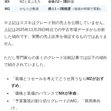
MX
MZと並ぶ主力
全体の2～3割
前後
MG
かなり少数派
残り1～2割程度
（地域や時期で変動）
※上記はスズキはグレード別の売上を公開していません。
上記は2025年11月29日時点での中古市場データから分析
した傾向です。実際の売上比率を保証するものではありま
せん。
ただし専門家らの多くのグレード比較記事では以下の傾向
で紹介されていました。
「装備とリセールを考えてどうせ買うなら
MZがおす
すめ
」
「価格と装備のバランスで
MXが本命
」
「予算重視の割り切りグレードのMG」「商用車向
け」