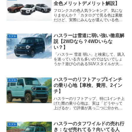
と、ジムニー...
全色メリットデメリット解説】
フロンクスの色人気ランキング、気にな
りませんか？「カタログで見る色は素敵
だけど、実際にみんなが選んでいる色は
どれ？」「リセールで損をしない色
は？」と、購入前の色選びは本当に悩み
ますよね。高い買い物だからこそ、後悔
ハスラーは雪道に弱い強い徹底解
スズキ
だけはしたくないもの。そこで...
説【2WDなら？4WDいらな
い？】
「ハスラー 雪道 弱い」と検索して、購入
を迷っている方も多いのではないでしょ
うか？遊び心のあるSUVスタイルが大人
気のハスラーですが、いざ冬の道を走る
となると「見た目だけで、中身は普通の
軽自動車と変わらないのでは？」「本当
ハスラーのリフトアップ1インチ
スズキ
に雪道で滑らないの...
の乗り心地【車検、費用、2イン
チ】
ハスラーのリフトアップ、特に1インチ上
げた際の乗り心地は、実は「どうやって
上げるか」で評価が真っ二つに分かれる
ことをご存知でしょうか？「見た目はワ
イルドにカッコよくしたい。でも、家族
も乗せるから純正の快適さは絶対に捨て
ハスラーのタフワイルドの売れ行
スズキ
たくない」。そんな切実...
き：なぜ売れてる？向いてる人