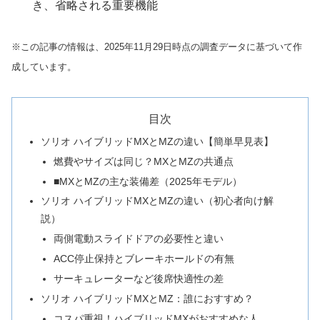
き、省略される重要機能
※この記事の情報は、2025年11月29日時点の調査データに基づいて作
成しています。
目次
ソリオ ハイブリッドMXとMZの違い【簡単早見表】
燃費やサイズは同じ？MXとMZの共通点
■MXとMZの主な装備差（2025年モデル）
ソリオ ハイブリッドMXとMZの違い（初心者向け解
説）
両側電動スライドドアの必要性と違い
ACC停止保持とブレーキホールドの有無
サーキュレーターなど後席快適性の差
ソリオ ハイブリッドMXとMZ：誰におすすめ？
コスパ重視！ハイブリッドMXがおすすめな人