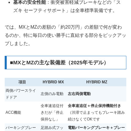
基本の安全性能
：衝突被害軽減ブレーキなどの「ス
ズキ セーフティサポート」は全車標準装備です。
では、MXとMZの差額の「約20万円」の差額で何が変わ
るのか、特に毎日の使い勝手に直結する部分をピックアッ
プしました。
■MXとMZの主な装備差（2025年モデル）
項目
HYBRID MX
HYBRID MZ
両側パワースライ
左側のみ電動
左右両側電動
ドドア
全車速追従付
全車速追従＋停止保持機能付き
ACC機能
きだが「停止
（渋滞で止まってもブレーキ踏み
保持なし」
続けなくてOKです
パーキングブレー
足踏み式フッ
電動パーキングブレーキ＋ブレー