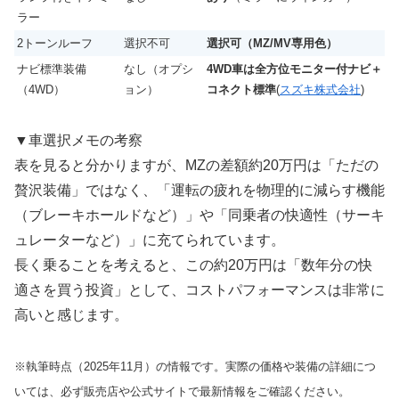
ラー
2トーンルーフ
選択不可
選択可（MZ/MV専用色）
ナビ標準装備
なし（オプシ
4WD車は全方位モニター付ナビ＋
（4WD）
ョン）
コネクト標準
(
スズキ株式会社
)
▼車選択メモの考察
表を見ると分かりますが、MZの差額約20万円は「ただの
贅沢装備」ではなく、「運転の疲れを物理的に減らす機能
（ブレーキホールドなど）」や「同乗者の快適性（サーキ
ュレーターなど）」に充てられています。
長く乗ることを考えると、この約20万円は「数年分の快
適さを買う投資」として、コストパフォーマンスは非常に
高いと感じます。
※執筆時点（2025年11月）の情報です。実際の価格や装備の詳細につ
いては、必ず販売店や公式サイトで最新情報をご確認ください。