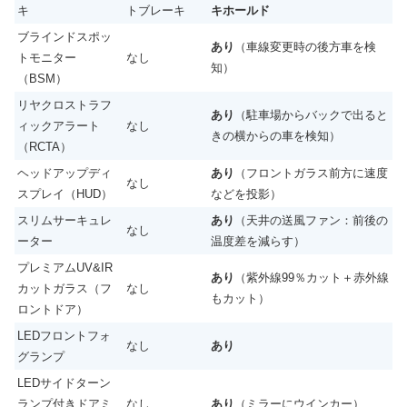
キ
トブレーキ
キホールド
ブラインドスポッ
あり
（車線変更時の後方車を検
トモニター
なし
知）
（BSM）
リヤクロストラフ
あり
（駐車場からバックで出ると
ィックアラート
なし
きの横からの車を検知）
（RCTA）
ヘッドアップディ
あり
（フロントガラス前方に速度
なし
スプレイ（HUD）
などを投影）
スリムサーキュレ
あり
（天井の送風ファン：前後の
なし
ーター
温度差を減らす）
プレミアムUV&IR
あり
（紫外線99％カット＋赤外線
カットガラス（フ
なし
もカット）
ロントドア）
LEDフロントフォ
なし
あり
グランプ
LEDサイドターン
ランプ付きドアミ
なし
あり
（ミラーにウインカー）