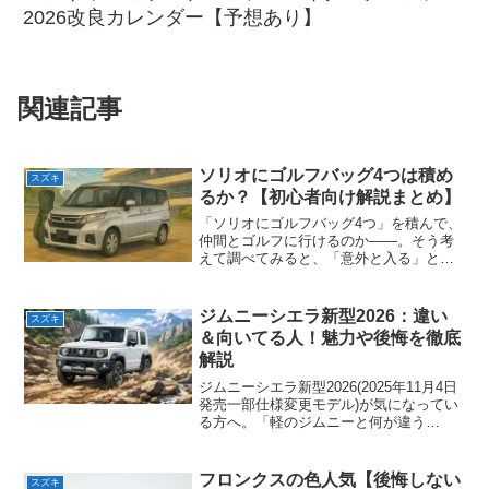
2026改良カレンダー【予想あり】
関連記事
ソリオにゴルフバッグ4つは積め
スズキ
るか？【初心者向け解説まとめ】
「ソリオにゴルフバッグ4つ」を積んで、
仲間とゴルフに行けるのか――。そう考
えて調べてみると、「意外と入る」とい
う声もあれば、「正直キツイ」という声
もあり、結局どっちが本当なのか迷って
いませんか？カタログ上では「コンパク
ジムニーシエラ新型2026：違い
スズキ
トなのに室内広々」と謳...
＆向いてる人！魅力や後悔を徹底
解説
ジムニーシエラ新型2026(2025年11月4日
発売一部仕様変更モデル)が気になってい
る方へ。「軽のジムニーと何が違う
の？」「ノマドとどっちが自分向き？」
「2026年時点で選んで後悔しない？」と
迷う人は多いはずです。結論から言う
フロンクスの色人気【後悔しない
スズキ