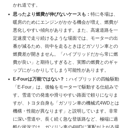
かれ道です。
思ったより燃費が伸びないケースも：
特に冬場は、
暖房のためにエンジンがかかる機会が増え、燃費が
悪化しやすい傾向があります。また、高速道路を一
定速度で走り続けるような場面では、モーターの出
番が減るため、街中を走るときほどガソリン車との
燃費差が開きません。「ハイブリッドだから常に燃
費が良い」と期待しすぎると、実際の燃費とのギャ
ップにがっかりしてしまう可能性があります。
E-Fourは万能ではない？：
ハイブリッドの四輪駆動
「E-Four」は、後輪をモーターで駆動する仕組みで
す。雪道での発進や滑りやすい路面で頼りになりま
すが、トヨタ自身も「ガソリン車の機械式4WDとは
機構・性能が異なります」と説明しています。非常
に深い雪道や、長く続く急な登坂路など、極端に過
酷な状況では、ガソリン車の4WDに軍配が上がる場