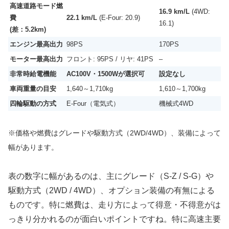
高速道路モード燃
16.9 km/L
(4WD:
費
22.1 km/L
(E-Four: 20.9)
16.1)
(差：5.2km)
エンジン最高出力
98PS
170PS
モーター最高出力
フロント: 95PS / リヤ: 41PS
–
非常時給電機能
AC100V・1500Wが選択可
設定なし
車両重量の目安
1,640～1,710kg
1,610～1,700kg
四輪駆動の方式
E-Four（電気式）
機械式4WD
※価格や燃費はグレードや駆動方式（2WD/4WD）、装備によって
幅があります。
表の数字に幅があるのは、主にグレード（S-Z / S-G）や
駆動方式（2WD / 4WD）、オプション装備の有無による
ものです。特に燃費は、走り方によって得意・不得意がは
っきり分かれるのが面白いポイントですね。特に高速主要