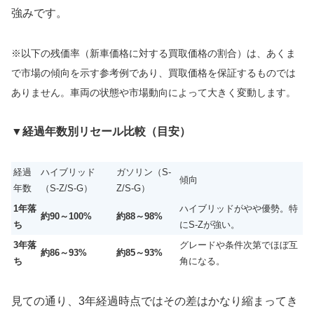
強みです。
※以下の残価率（新車価格に対する買取価格の割合）は、あくま
で市場の傾向を示す参考例であり、買取価格を保証するものでは
ありません。車両の状態や市場動向によって大きく変動します。
▼
経過年数別リセール比較（目安）
経過
ハイブリッド
ガソリン（S-
傾向
年数
（S-Z/S-G）
Z/S-G）
1年落
ハイブリッドがやや優勢。特
約90～100%
約88～98%
ち
にS-Zが強い。
3年落
グレードや条件次第でほぼ互
約86～93%
約85～93%
ち
角になる。
見ての通り、3年経過時点ではその差はかなり縮まってき