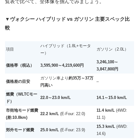
覧表で比べて、全体像を掴んでみましょう。
▼
ヴォクシー ハイブリッド vs ガソリン 主要スペック比
較
ハイブリッド（1.8L+モータ
項目
ガソリン（2.0L）
ー）
3,246,100～
価格帯（税込）
3,595,900～4,219,600円
3,847,800円
ガソリン車より
約35万～37万
価格差の目安
–
円高い
燃費（WLTCモー
22.0～23.0 km/L
14.1～15.0 km/L
ド）
市街地モード燃費
11.4 km/L
(4WD:
22.2 km/L
(E-Four: 22.0)
(差:10.8km)
11.1)
15.3 km/L
(4WD:
郊外モード燃費
25.0 km/L
(E-Four: 23.9)
14.6)