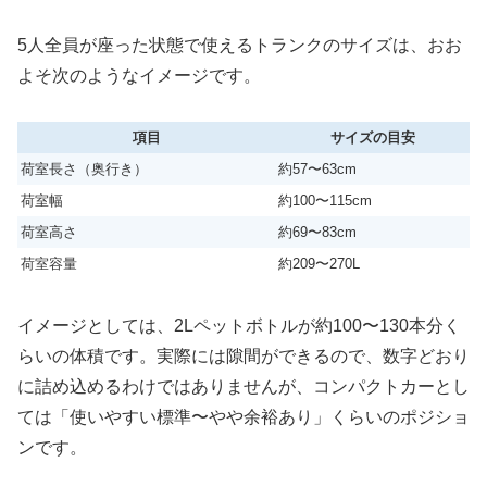
5人全員が座った状態で使えるトランクのサイズは、おお
よそ次のようなイメージです。
項目
サイズの目安
荷室長さ（奥行き）
約57〜63cm
荷室幅
約100〜115cm
荷室高さ
約69〜83cm
荷室容量
約209〜270L
イメージとしては、2Lペットボトルが約100〜130本分く
らいの体積です。実際には隙間ができるので、数字どおり
に詰め込めるわけではありませんが、コンパクトカーとし
ては「使いやすい標準〜やや余裕あり」くらいのポジショ
ンです。