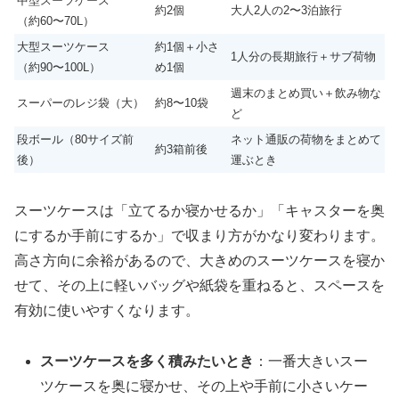
中型スーツケース
約2個
大人2人の2〜3泊旅行
（約60〜70L）
大型スーツケース
約1個＋小さ
1人分の長期旅行＋サブ荷物
（約90〜100L）
め1個
週末のまとめ買い＋飲み物な
スーパーのレジ袋（大）
約8〜10袋
ど
段ボール（80サイズ前
ネット通販の荷物をまとめて
約3箱前後
後）
運ぶとき
スーツケースは「立てるか寝かせるか」「キャスターを奥
にするか手前にするか」で収まり方がかなり変わります。
高さ方向に余裕があるので、大きめのスーツケースを寝か
せて、その上に軽いバッグや紙袋を重ねると、スペースを
有効に使いやすくなります。
スーツケースを多く積みたいとき
：一番大きいスー
ツケースを奥に寝かせ、その上や手前に小さいケー