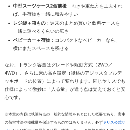
中型スーツケース2個前後
：向きや重ね方を工夫すれ
ば、手荷物も一緒に積みやすい
レジ袋＋箱もの
：週末のまとめ買いと飲料ケースを
一緒に運べるくらいの広さ
ベビーカー＋荷物
：コンパクトなベビーカーなら、
横にまだスペースを残せる
なお、トランク容量はグレードや駆動方式（2WD／
4WD）、さらに床の高さ設定（後述のアジャスタブルデ
ッキボードの位置）によって変わります。同じヤリスでも
仕様によって微妙に「入る量」が違う点は覚えておくと安
心です。
※本章の内容は執筆時点の一般的な情報をもとにした概要であり、実車
の荷室寸法や積載量を保証するものではありません。必ず
ヤリス公式サ