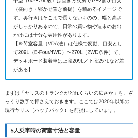
中型（60〜70L級）は置き方次第で1〜2個が目安
（横向き・寝かせ置き前提）を積めるイメージで
す。奥行きはそこまで長くないものの、幅と高さ
がしっかりあるので、日常の買い物や週末のお出
かけには十分な実用性があります。
【※荷室容量（VDA法）は仕様で変動。目安とし
て209L（E-Four/4WD）〜270L（2WD条件）で、
デッキボード装着車は上段209L／下段257Lなど差
がある】
まずは「ヤリスのトランクがどれくらいの広さか」を、ざ
っくり数字で押さえておきます。ここでは2020年以降の
現行ヤリス（ハッチバック）を前提にしています。
5人乗車時の荷室寸法と容量