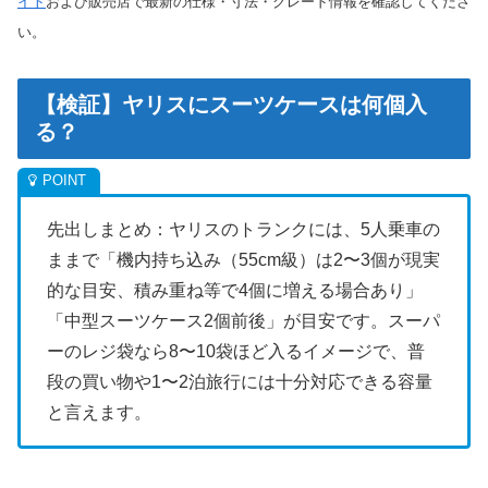
イト
および販売店で最新の仕様・寸法・グレード情報を確認してくださ
い。
【検証】ヤリスにスーツケースは何個入
る？
先出しまとめ：ヤリスのトランクには、5人乗車の
ままで「機内持ち込み（55cm級）は2〜3個が現実
的な目安、積み重ね等で4個に増える場合あり」
「中型スーツケース2個前後」が目安です。スーパ
ーのレジ袋なら8〜10袋ほど入るイメージで、普
段の買い物や1〜2泊旅行には十分対応できる容量
と言えます。